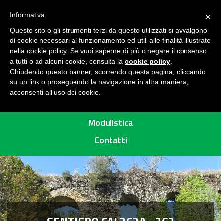
Seguici su
H
Informativa
×
O
Questo sito o gli strumenti terzi da questo utilizzati si avvalgono
M
di cookie necessari al funzionamento ed utili alle finalità illustrate
E
MENU
nella cookie policy. Se vuoi saperne di più o negare il consenso
a tutti o ad alcuni cookie, consulta la
cookie policy
.
A
Chiudendo questo banner, scorrendo questa pagina, cliccando
R
su un link o proseguendo la navigazione in altra maniera,
acconsenti all’uso dei cookie.
E
Percorsi
A
P
Modulistica
R
Contatti
O
T
E
T
T
A