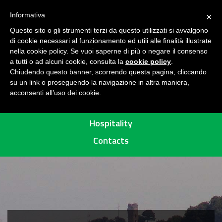
Follow us on
H
Informativa
×
O
Questo sito o gli strumenti terzi da questo utilizzati si avvalgono
M
di cookie necessari al funzionamento ed utili alle finalità illustrate
E
MENU
nella cookie policy. Se vuoi saperne di più o negare il consenso
a tutti o ad alcuni cookie, consulta la
cookie policy
.
P
Chiudendo questo banner, scorrendo questa pagina, cliccando
R
su un link o proseguendo la navigazione in altra maniera,
acconsenti all’uso dei cookie.
O
Routes
T
E
Hospitality
C
Contacts
T
E
D
A
R
E
A