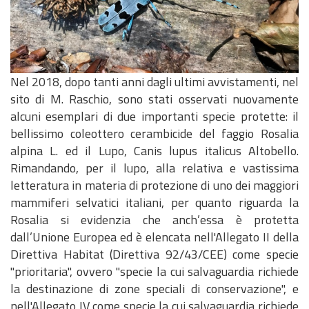
Nel 2018, dopo tanti anni dagli ultimi avvistamenti, nel
sito di M. Raschio, sono stati osservati nuovamente
alcuni esemplari di due importanti specie protette: il
bellissimo coleottero cerambicide del faggio Rosalia
alpina L. ed il Lupo, Canis lupus italicus Altobello.
Rimandando, per il lupo, alla relativa e vastissima
letteratura in materia di protezione di uno dei maggiori
mammiferi selvatici italiani, per quanto riguarda la
Rosalia si evidenzia che anch’essa è protetta
dall’Unione Europea ed è elencata nell'Allegato II della
Direttiva Habitat (Direttiva 92/43/CEE) come specie
"prioritaria", ovvero "specie la cui salvaguardia richiede
la destinazione di zone speciali di conservazione", e
nell'Allegato IV come specie la cui salvaguardia richiede