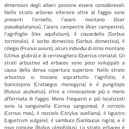
dimensioni degli alberi possono essere considerevoli.
Nello strato arboreo inferiore oltre al faggio sono
presenti l’orniello, l’acero montano (Acer
pseudoplatanus), l’acero campestre (Acer campestre),
l’agrifoglio (Ilex aquifolium), il ciavardello (Sorbus
torminalis), il sorbo domestico (Sorbus domestica), il
ciliegio (Prunus avium), alcuni individui di olmo montano
(Ulmus glabra) e di cerrosughera (Quercus crenata). Gli
strati arbustivo ed erbaceo sono poco sviluppati a
causa della densa copertura superiore. Nello strato
arbustivo si trovano soprattutto l’agrifolio, il
biancospino (Crataegus monogyna) e il pungitopo
(Ruscus aculeatus), oltre a rinnovazione più o meno
affermata di faggio. Meno frequenti e più localizzati
sono la sanguinella (Cornus sanguinea), il corniolo
(Cornus mas), il nocciolo (Corylus avellana), il ligustro
(Ligustrum vulgare), il sambuco (Sambucus nigra), e il
rovo comune (Rubus ulmofolius). Lo strato erbaceo è