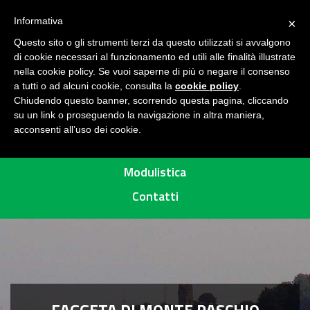
Seguici su
H
Informativa
×
O
Questo sito o gli strumenti terzi da questo utilizzati si avvalgono
M
di cookie necessari al funzionamento ed utili alle finalità illustrate
E
MENU
nella cookie policy. Se vuoi saperne di più o negare il consenso
a tutti o ad alcuni cookie, consulta la
cookie policy
.
A
Chiudendo questo banner, scorrendo questa pagina, cliccando
R
su un link o proseguendo la navigazione in altra maniera,
acconsenti all’uso dei cookie.
E
Percorsi
A
P
Modulistica
R
Contatti
O
T
E
T
T
A