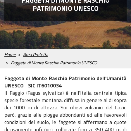
FAGGETA DI MONTE RASCHIO
S
C
G
L
F
F
M
S
M
PATRIMONIO UNESCO
V
t
o
e
a
l
a
o
i
o
I
o
m
o
g
o
u
n
t
n
V
r
u
l
h
r
n
u
i
i
E
i
n
o
i
a
a
m
d
t
R
a
i
g
e
i
o
E
i
n
I
r
I
Home
Area Protetta
a
t
m
a
L
i
p
g
Faggeta di Monte Raschio Patrimonio UNESCO
P
n
o
g
A
a
r
i
Faggeta di Monte Raschio Patrimonio dell'Umanità
R
t
t
o
UNESCO - SIC IT6010034
C
u
a
d
Il Faggio (Fagus sylvatica) è nell'Italia centrale tipica
O
r
n
e
specie forestale montana, diffusa in genere al di sopra
a
z
l
dei 1000 m di altezza. Sui rilievi vulcanici del Lazio
T
G
P
I
N
V
P
M
A
C
D
D
C
U
S
S
l
a
l
E
però, grazie alle piogge abbondanti ed alle favorevoli
e
a
u
n
e
i
e
u
c
o
o
o
o
n
p
p
i
C
i
N
condizioni del suolo, le faggete si affermano a quote
s
l
n
i
w
s
r
s
q
m
v
v
n
a
o
o
o
v
T
decisamente inferiori, collocate fino a 350-400 m di