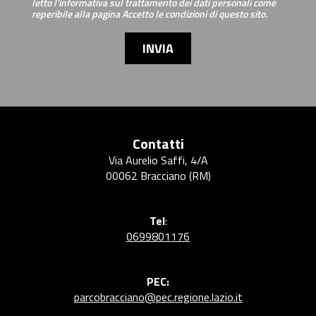
letto l'informativa sul trattamento dei dati personali come
reperibile alla pagina Accetto le condizioni di questo sito.
INVIA
Contatti
Via Aurelio Saffi, 4/A
00062 Bracciano (RM)
Tel
:
0699801176
PEC:
parcobracciano@pec.regione.lazio.it