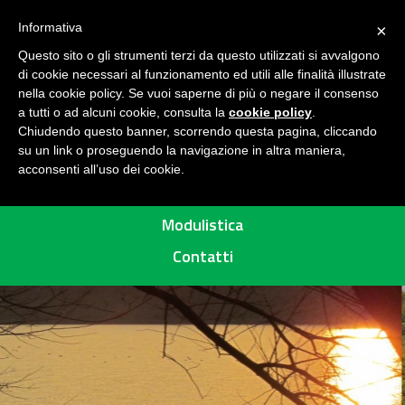
Seguici su
H
Informativa
×
O
Questo sito o gli strumenti terzi da questo utilizzati si avvalgono
M
di cookie necessari al funzionamento ed utili alle finalità illustrate
E
MENU
nella cookie policy. Se vuoi saperne di più o negare il consenso
a tutti o ad alcuni cookie, consulta la
cookie policy
.
A
Chiudendo questo banner, scorrendo questa pagina, cliccando
R
su un link o proseguendo la navigazione in altra maniera,
acconsenti all’uso dei cookie.
E
Percorsi
A
P
Modulistica
R
Contatti
O
T
E
T
T
A