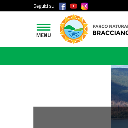
Seguici su
H
O
M
E
MENU
A
R
E
A
P
R
O
T
E
T
T
A