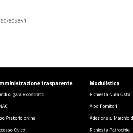
 360/805841,
mministrazione trasparente
Modulistica
ndi di gara e contratti
Richiesta Nulla Osta
NAC
Albo Fornitori
bo Pretorio online
Adesione al Marchio d
cesso Civico
Richiesta Patrocinio