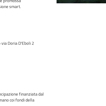
one promossa
sione smart.
via Doria D'Eboli 2
ecipazione finanziata dal
ano coi fondi della