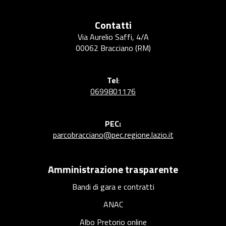
a
r
Contatti
c
Via Aurelio Saffi, 4/A
o
00062 Bracciano (RM)
Tel
:
0699801176
PEC:
parcobracciano@pec.regione.lazio.it
Amministrazione trasparente
Bandi di gara e contratti
ANAC
Albo Pretorio online