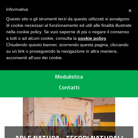
Seguici su
H
Informativa
×
O
Questo sito o gli strumenti terzi da questo utilizzati si avvalgono
M
di cookie necessari al funzionamento ed utili alle finalità illustrate
E
MENU
nella cookie policy. Se vuoi saperne di più o negare il consenso
a tutti o ad alcuni cookie, consulta la
cookie policy
.
A
Chiudendo questo banner, scorrendo questa pagina, cliccando
R
su un link o proseguendo la navigazione in altra maniera,
acconsenti all’uso dei cookie.
E
Percorsi
A
P
Modulistica
R
Contatti
O
T
E
T
T
A