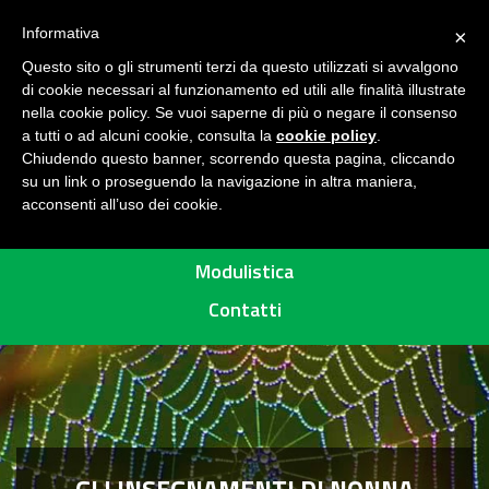
Seguici su
H
Informativa
×
O
Questo sito o gli strumenti terzi da questo utilizzati si avvalgono
M
di cookie necessari al funzionamento ed utili alle finalità illustrate
E
MENU
nella cookie policy. Se vuoi saperne di più o negare il consenso
a tutti o ad alcuni cookie, consulta la
cookie policy
.
A
Chiudendo questo banner, scorrendo questa pagina, cliccando
R
su un link o proseguendo la navigazione in altra maniera,
acconsenti all’uso dei cookie.
E
Percorsi
A
P
Modulistica
R
Contatti
O
T
E
T
T
A