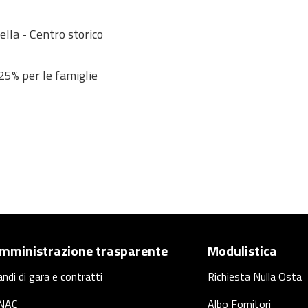
ella - Centro storico
 25% per le famiglie
mministrazione trasparente
Modulistica
ndi di gara e contratti
Richiesta Nulla Osta
NAC
Albo Fornitori