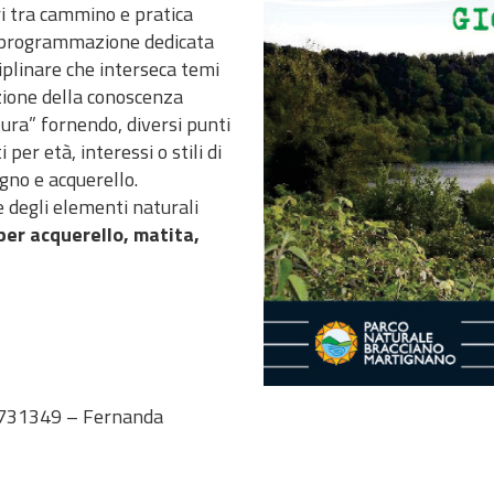
i tra cammino e pratica
a programmazione dedicata
ciplinare che interseca temi
zione della conoscenza
tura” fornendo, diversi punti
 per età, interessi o stili di
gno e acquerello.
 degli elementi naturali
per acquerello, matita,
397731349 – Fernanda