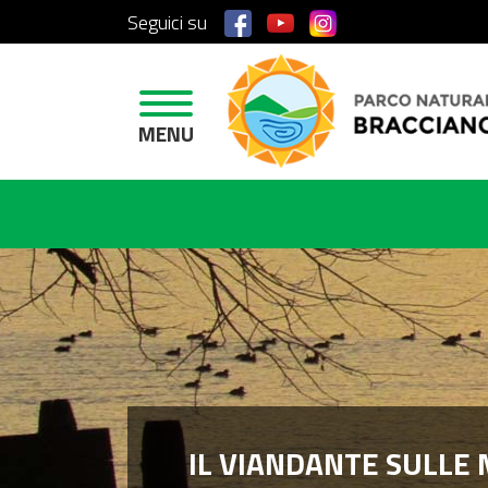
Seguici su
H
O
M
E
MENU
A
R
E
A
P
R
O
T
E
T
T
IL VIANDANTE SULLE 
A