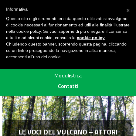
Seguici su
H
Informativa
×
O
Questo sito o gli strumenti terzi da questo utilizzati si avvalgono
M
di cookie necessari al funzionamento ed utili alle finalità illustrate
E
MENU
nella cookie policy. Se vuoi saperne di più o negare il consenso
a tutti o ad alcuni cookie, consulta la
cookie policy
.
A
Chiudendo questo banner, scorrendo questa pagina, cliccando
R
su un link o proseguendo la navigazione in altra maniera,
acconsenti all’uso dei cookie.
E
Percorsi
A
P
Modulistica
R
Contatti
O
T
E
T
T
A
LE VOCI DEL VULCANO – ATTORI