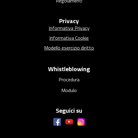
a
Regolamenti
r
c
Privacy
o
Informativa Privacy
Informativa Cookie
Modello esercizio diritto
Whistleblowing
Procedura
Modulo
Seguici su