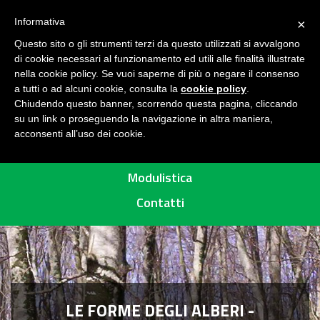
Seguici su
H
Informativa
×
O
Questo sito o gli strumenti terzi da questo utilizzati si avvalgono
M
di cookie necessari al funzionamento ed utili alle finalità illustrate
E
MENU
nella cookie policy. Se vuoi saperne di più o negare il consenso
a tutti o ad alcuni cookie, consulta la
cookie policy
.
A
Chiudendo questo banner, scorrendo questa pagina, cliccando
R
su un link o proseguendo la navigazione in altra maniera,
acconsenti all’uso dei cookie.
E
Percorsi
A
P
Modulistica
R
Contatti
O
T
E
T
T
A
LE FORME DEGLI ALBERI -