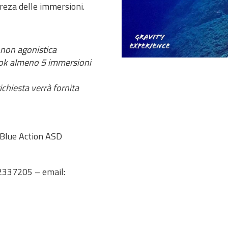
ureza delle immersioni.
 non agonistica
book almeno 5 immersioni
chiesta verrà fornita
 Blue Action ASD
82337205 – email: