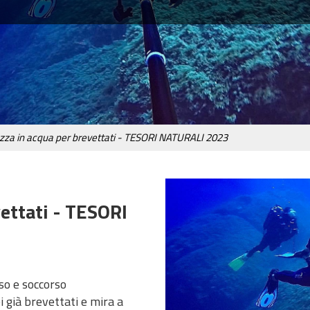
zza in acqua per brevettati - TESORI NATURALI 2023
vettati - TESORI
rso e soccorso
ei già brevettati e mira a