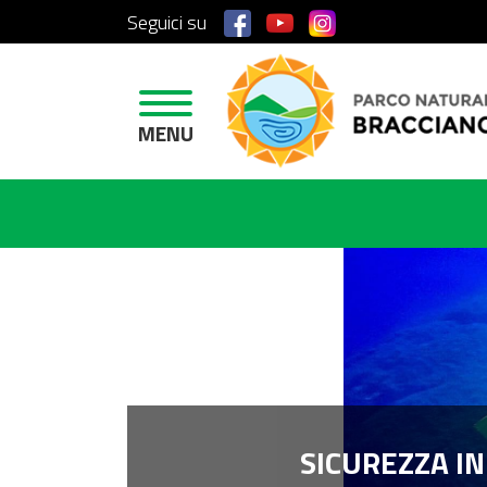
Seguici su
H
O
M
E
MENU
A
R
E
A
P
R
O
T
E
T
T
SICUREZZA IN
A