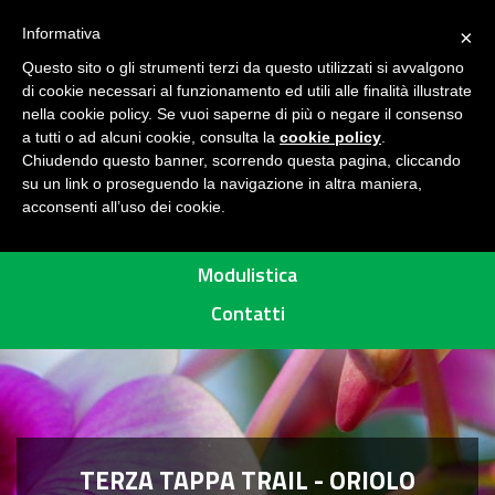
Seguici su
H
Informativa
×
O
Questo sito o gli strumenti terzi da questo utilizzati si avvalgono
M
di cookie necessari al funzionamento ed utili alle finalità illustrate
E
MENU
nella cookie policy. Se vuoi saperne di più o negare il consenso
a tutti o ad alcuni cookie, consulta la
cookie policy
.
A
Chiudendo questo banner, scorrendo questa pagina, cliccando
R
su un link o proseguendo la navigazione in altra maniera,
acconsenti all’uso dei cookie.
E
Percorsi
A
P
Modulistica
R
Contatti
O
T
E
T
T
A
TERZA TAPPA TRAIL - ORIOLO