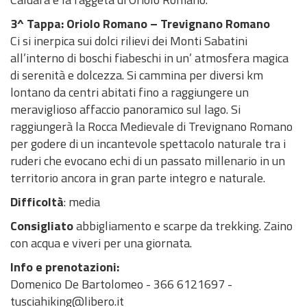
o
a
l
i
c
l
a
c
o
d
e
d
c
a
z
i
i
n
m
3^ Tappa: Oriolo Romano – Trevignano Romano
d
,
'
c
b
z
c
d
e
e
i
t
i
a
o
o
o
Ci si inerpica sui dolci rilievi dei Monti Sabatini
u
v
E
e
o
z
e
i
l
i
a
i
o
n
n
e
d
all’interno di boschi fiabeschi in un’ atmosfera magica
l
a
n
s
f
e
s
r
P
C
n
c
n
o
e
V
i
di serenità e dolcezza. Si cammina per diversi km
i
l
t
s
o
t
s
e
a
o
o
o
e
d
d
A
f
lontano da centri abitati fino a raggiungere un
s
u
e
o
r
t
i
t
r
n
p
P
e
e
S
i
meraviglioso affaccio panoramico sul lago. Si
t
t
P
c
n
a
b
t
c
t
e
i
l
l
c
raggiungerà la Rocca Medievale di Trevignano Romano
i
a
a
i
i
a
i
i
o
i
r
a
P
l
a
per godere di un incantevole spettacolo naturale tra i
c
z
r
v
t
m
l
v
a
n
a
e
t
ruderi che evocano echi di un passato millenario in un
a
i
c
i
o
m
i
o
n
o
r
c
i
territorio ancora in gran parte integro e naturale.
e
o
o
c
r
i
t
e
i
d
c
o
a
d
Difficoltà
: media
n
o
i
n
à
P
m
e
o
n
s
o
e
i
r
a
l
e
t
e
Consigliato
abbigliamento e scarpe da trekking. Zaino
w
e
s
e
t
P
V
r
g
con acqua e viveri per una giornata.
n
m
t
s
o
a
A
o
u
Info e prenotazioni:
l
e
r
i
r
r
S
d
i
Domenico De Bartolomeo - 366 6121697 -
o
r
a
d
e
c
e
t
tusciahiking@libero.it
a
i
t
e
s
o
d
o