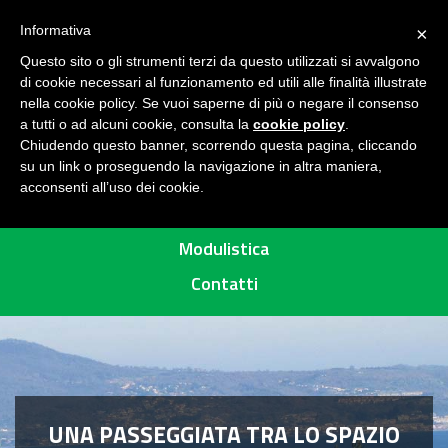
Seguici su
H
Informativa
×
O
Questo sito o gli strumenti terzi da questo utilizzati si avvalgono
M
di cookie necessari al funzionamento ed utili alle finalità illustrate
E
MENU
nella cookie policy. Se vuoi saperne di più o negare il consenso
a tutti o ad alcuni cookie, consulta la
cookie policy
.
A
Chiudendo questo banner, scorrendo questa pagina, cliccando
R
su un link o proseguendo la navigazione in altra maniera,
acconsenti all’uso dei cookie.
E
Percorsi
A
P
Modulistica
R
Contatti
O
T
E
T
T
A
UNA PASSEGGIATA TRA LO SPAZIO