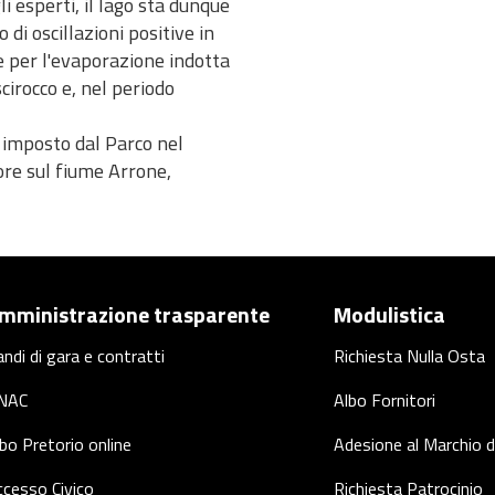
i esperti, il lago sta dunque
di oscillazioni positive in
ve per l'evaporazione indotta
cirocco e, nel periodo
), imposto dal Parco nel
tore sul fiume Arrone,
mministrazione trasparente
Modulistica
ndi di gara e contratti
Richiesta Nulla Osta
NAC
Albo Fornitori
bo Pretorio online
Adesione al Marchio d
cesso Civico
Richiesta Patrocinio