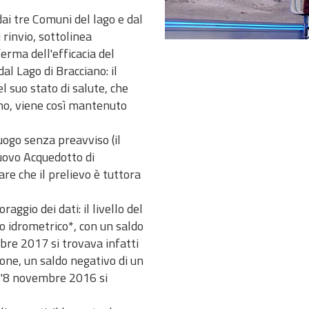
dai tre Comuni del lago e dal
 rinvio, sottolinea
erma dell'efficacia del
al Lago di Bracciano: il
l suo stato di salute, che
no, viene così mantenuto
uogo senza preavviso (il
Nuovo Acquedotto di
re che il prelievo è tuttora
ggio dei dati: il livello del
ro idrometrico*, con un saldo
bre 2017 si trovava infatti
ione, un saldo negativo di un
(l'8 novembre 2016 si