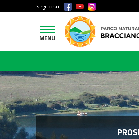
Seguici su
H
O
M
E
MENU
A
R
E
A
P
R
O
T
E
T
T
PROS
A