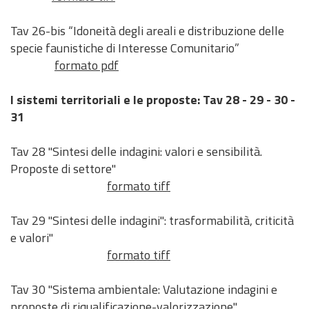
d
t
i
n
c
u
P
)
Tav 26-bis “Idoneità degli areali e distribuzione delle
o
v
t
i
z
a
specie faunistiche di Interesse Comunitario”
a
e
e
i
r
M
C
M
formato pdf
n
o
e
o
a
a
t
n
r
d
r
p
I sistemi territoriali e le proposte: Tav 28 - 29 - 30 -
i
i
e
u
t
p
31
f
a
M
l
o
e
i
l
o
i
g
Tav 28 "Sintesi delle indagini: valori e sensibilità.
c
P
t
s
r
Proposte di settore"
o
i
i
t
a
formato tiff
a
v
i
f
n
a
c
i
Tav 29 "Sintesi delle indagini": trasformabilità, criticità
o
t
a
a
e valori"
d
o
formato tiff
e
V
l
A
Tav 30 "Sistema ambientale: Valutazione indagini e
P
S
proposte di riqualificazione-valorizzazione"