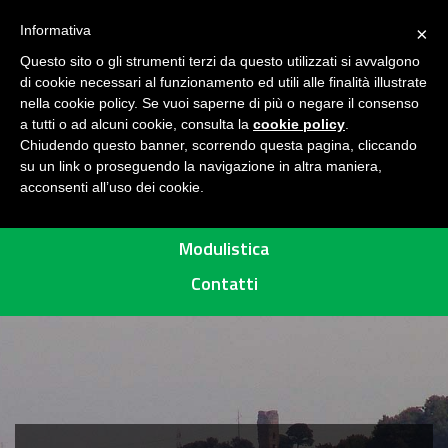
Seguici su
H
Informativa
×
O
Questo sito o gli strumenti terzi da questo utilizzati si avvalgono
M
di cookie necessari al funzionamento ed utili alle finalità illustrate
E
MENU
nella cookie policy. Se vuoi saperne di più o negare il consenso
a tutti o ad alcuni cookie, consulta la
cookie policy
.
A
Chiudendo questo banner, scorrendo questa pagina, cliccando
R
su un link o proseguendo la navigazione in altra maniera,
acconsenti all’uso dei cookie.
E
Percorsi
A
P
Modulistica
R
Contatti
O
T
E
T
T
A