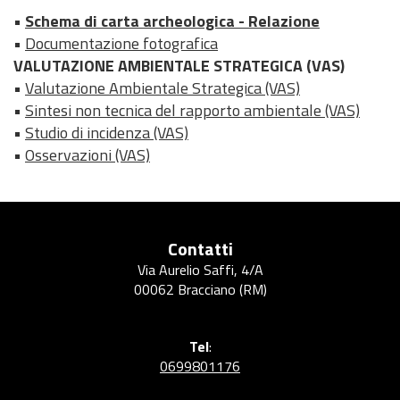
•
Schema di carta archeologica - Relazione
•
Documentazione fotografica
VALUTAZIONE AMBIENTALE STRATEGICA (VAS)
•
Valutazione Ambientale Strategica (VAS)
•
Sintesi non tecnica del rapporto ambientale (VAS)
•
Studio di incidenza (VAS)
•
Osservazioni (VAS)
Contatti
Via Aurelio Saffi, 4/A
00062 Bracciano (RM)
Tel
:
0699801176