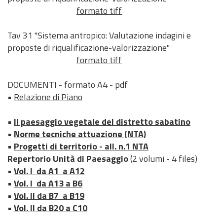
a
formato tiff
r
c
Tav 31 "Sistema antropico: Valutazione indagini e
o
proposte di riqualificazione-valorizzazione"
formato tiff
DOCUMENTI - formato A4 - pdf
•
Relazione di Piano
•
Il paesaggio vegetale del distretto sabatino
•
Norme tecniche attuazione (NTA)
•
Progetti di territorio - all. n.1 NTA
Repertorio Unità di Paesaggio
(2 volumi - 4 files)
•
Vol. I da A1 a A12
•
Vol. I da A13 a B6
•
Vol. II da B7 a B19
•
Vol. II da B20 a C10