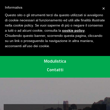
Seguici su
H
Informativa
×
O
Questo sito o gli strumenti terzi da questo utilizzati si avvalgono
M
di cookie necessari al funzionamento ed utili alle finalità illustrate
E
MENU
nella cookie policy. Se vuoi saperne di più o negare il consenso
a tutti o ad alcuni cookie, consulta la
cookie policy
.
A
Chiudendo questo banner, scorrendo questa pagina, cliccando
R
su un link o proseguendo la navigazione in altra maniera,
acconsenti all’uso dei cookie.
E
Percorsi
A
P
Modulistica
R
Contatti
O
T
E
T
T
A