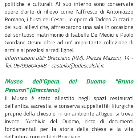
politiche e culturali. Al suo interno sono conservate
d
t
i
n
c
u
P
opere d'arte di rilievo come l'affresco di Antoniazzo
)
o
v
t
i
z
a
Romano, i busti dei Cesari, le opere di Taddeo Zuccari e
a
e
e
i
r
M
C
M
dei suoi allievi che, affrescarono una sala in occasione
n
o
e
o
a
a
del sontuoso matrimonio di Isabella De Medici e Paolo
t
n
r
d
r
p
Giordano Orsini oltre ad un’ importante collezione di
i
i
e
u
t
p
armi e ai preziosi arredi lignei.
f
a
M
l
o
e
Informazioni utili: Bracciano (RM), Piazza Mazzini, 14 -
i
l
o
i
g
Tel. 06/99804348 - castello@odescalchi.it
c
P
t
s
r
o
i
i
t
a
Museo dell'Opera del Duomo "Bruno
a
v
i
f
Panunzi"
(Bracciano)
n
a
c
i
Il Museo è stato allestito negli spazi restaurati
o
t
a
a
dell’antica sacrestia, e conserva suppellettili liturgiche
d
o
proprie della chiesa e, in un ambiente attiguo, si trova
e
V
invece l’Archivio del Duomo, ricco di documenti
l
A
fondamentali per la storia della chiesa e la vita
P
S
dell’intera comunità di Bracciano.