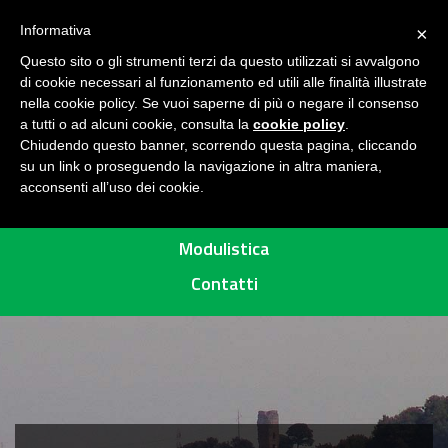
Seguici su
H
Informativa
×
O
Questo sito o gli strumenti terzi da questo utilizzati si avvalgono
M
di cookie necessari al funzionamento ed utili alle finalità illustrate
E
MENU
nella cookie policy. Se vuoi saperne di più o negare il consenso
a tutti o ad alcuni cookie, consulta la
cookie policy
.
A
Chiudendo questo banner, scorrendo questa pagina, cliccando
R
su un link o proseguendo la navigazione in altra maniera,
acconsenti all’uso dei cookie.
E
Percorsi
A
P
Modulistica
R
Contatti
O
T
E
T
T
A