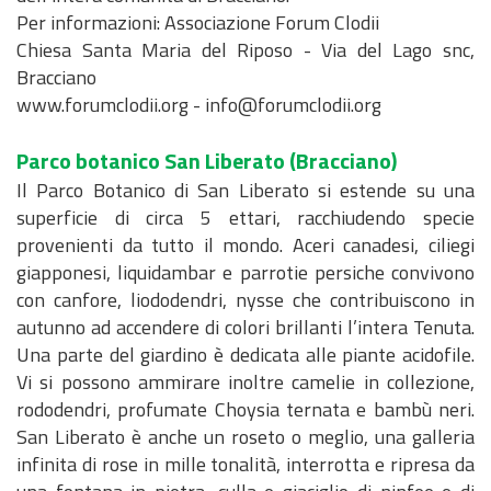
a
Per informazioni: Associazione Forum Clodii
r
Chiesa Santa Maria del Riposo - Via del Lago snc,
c
Bracciano
o
www.forumclodii.org - info@forumclodii.org
Parco botanico San Liberato
(Bracciano)
Il Parco Botanico di San Liberato si estende su una
superficie di circa 5 ettari, racchiudendo specie
provenienti da tutto il mondo. Aceri canadesi, ciliegi
giapponesi, liquidambar e parrotie persiche convivono
con canfore, liododendri, nysse che contribuiscono in
autunno ad accendere di colori brillanti l’intera Tenuta.
Una parte del giardino è dedicata alle piante acidofile.
Vi si possono ammirare inoltre camelie in collezione,
rododendri, profumate Choysia ternata e bambù neri.
San Liberato è anche un roseto o meglio, una galleria
infinita di rose in mille tonalità, interrotta e ripresa da