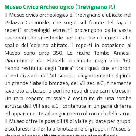
Museo Civico Archeologico
(Trevignano R.)
Il Museo civico archeologico di Trevignano è ubicato nel
Palazzo Comunale, che sorge sul fronte del lago. I
reperti archeologici etruschi provengono dalla vasta
necropoli che si estende per circa tre chilometri alle
spalle dell’odierno abitato. I reperti in dotazione al
Museo sono circa 350. Le ricche Tombe Annesi-
Piacentini e dei Flabelli, rinvenute negli anni ’60,
hanno restituito degli “unica” tra i quali due anforoni
orientalizzanti del VII sec.a.C., elegantemente dipinti,
un grande flabello bronzeo, del VII sec. a.C., finemente
lavorato a sbalzo, e perfino resti di due carri etruschi.
Un raro reperto mussale è costituito da una tomba
etrusca dell’VIII sec. a.C., contenuta in un pane di terra
ed appartenente ad un guerriero col corredo delle armi.
Il Museo offre la possibilità di visite guidate per gruppi
e scolaresche. Per la prenotazione di gruppi, il Museo si