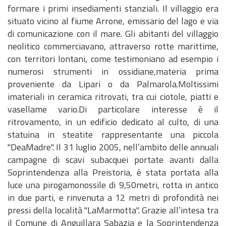
formare i primi insediamenti stanziali. Il villaggio era
situato vicino al fiume Arrone, emissario del lago e via
di comunicazione con il mare. Gli abitanti del villaggio
neolitico commerciavano, attraverso rotte marittime,
con territori lontani, come testimoniano ad esempio i
numerosi strumenti in ossidiane,materia prima
proveniente da Lipari o da Palmarola.Moltissimi
imateriali in ceramica ritrovati, tra cui ciotole, piatti e
vasellame vario.Di particolare interesse è il
ritrovamento, in un edificio dedicato al culto, di una
statuina in steatite rappresentante una piccola
"DeaMadre". Il 31 luglio 2005, nell’ambito delle annuali
campagne di scavi subacquei portate avanti dalla
Soprintendenza alla Preistoria, è stata portata alla
luce una pirogamonossile di 9,50metri, rotta in antico
in due parti, e rinvenuta a 12 metri di profondità nei
pressi della località "LaMarmotta". Grazie all’intesa tra
il Comune di Anguillara Sabazia e la Soprintendenza