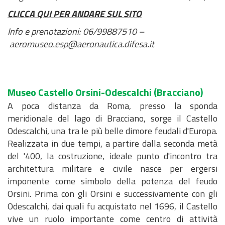
o
a
l
i
c
l
a
c
o
d
e
d
c
a
z
i
i
n
m
CLICCA QUI PER ANDARE SUL SITO
d
,
'
c
b
z
c
d
e
e
i
t
i
a
o
o
o
Info e prenotazioni: 06/99887510 –
u
v
E
e
o
z
e
i
l
i
a
i
o
n
n
e
d
aeromuseo.esp@aeronautica.difesa.it
l
a
n
s
f
e
s
r
P
C
n
c
n
o
e
V
i
i
l
t
s
o
t
s
e
a
o
o
o
e
d
d
A
f
s
u
e
o
r
t
i
t
r
n
p
P
e
e
S
i
t
t
P
c
n
a
b
t
c
t
e
i
l
l
c
Museo Castello Orsini-Odescalchi
(Bracciano)
i
a
a
i
i
a
i
i
o
i
r
a
P
l
a
A poca distanza da Roma, presso la sponda
c
z
r
v
t
m
l
v
a
n
a
e
t
meridionale del lago di Bracciano, sorge il Castello
a
i
c
i
o
m
i
o
n
o
r
c
i
Odescalchi, una tra le più belle dimore feudali d'Europa.
e
o
o
c
r
i
t
e
i
d
c
o
a
Realizzata in due tempi, a partire dalla seconda metà
d
n
o
i
n
à
P
m
e
o
n
s
del '400, la costruzione, ideale punto d'incontro tra
o
e
i
r
a
l
e
t
e
architettura militare e civile nasce per ergersi
w
e
s
e
t
P
V
r
g
imponente come simbolo della potenza del feudo
n
m
t
s
o
a
A
o
u
Orsini. Prima con gli Orsini e successivamente con gli
l
e
r
i
r
r
S
d
i
Odescalchi, dai quali fu acquistato nel 1696, il Castello
o
r
a
d
e
c
e
t
vive un ruolo importante come centro di attività
a
i
t
e
s
o
d
o