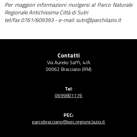
Per maggiori informazioni rivolgersi al Parco Naturale
Regionale Antichissima Città di Sutri
tel/fax 0761/609393 - e-mail: sutri@parchilazio.it
Contatti
Via Aurelio Saffi, 4/A
00062 Bracciano (RM)
Tel
:
0699801176
PEC:
parcobracciano@pec.regione.lazio.it