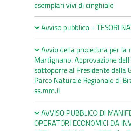
esemplari vivi di cinghiale
d
t
i
n
c
u
P
)
o
v
t
i
z
a
a
e
e
i
r
M
C
M
Avviso pubblico - TESORI N
n
o
e
o
a
a
t
n
r
d
r
p
i
i
e
u
t
p
Avvio della procedura per la 
f
a
M
l
o
e
Martignano. Approvazione dell'A
i
l
o
i
g
c
P
t
s
r
sottoporre al Presidente della G
o
i
i
t
a
Parco Naturale Regionale di Bra
a
v
i
f
n
a
c
i
ss.mm.ii
o
t
a
a
d
o
e
V
AVVISO PUBBLICO DI MANIFE
l
A
OPERATORI ECONOMICI DA INVI
P
S