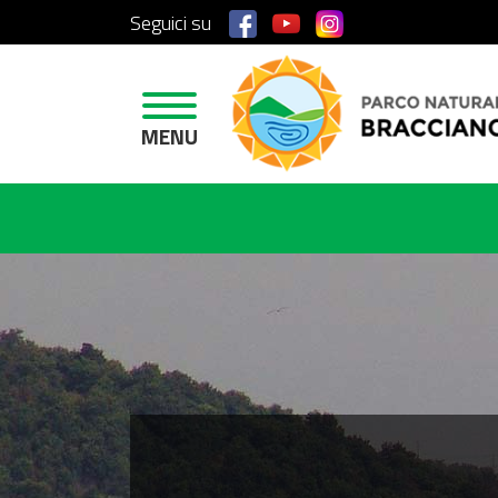
Seguici su
H
O
M
E
MENU
A
R
E
A
P
R
O
T
E
T
T
A