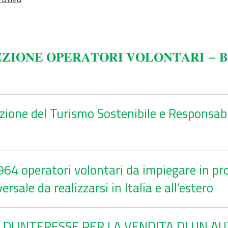
𝐙𝐈𝐎𝐍𝐄 𝐎𝐏𝐄𝐑𝐀𝐓𝐎𝐑𝐈 𝐕𝐎𝐋𝐎𝐍𝐓𝐀𝐑𝐈 – 𝐁
ione del Turismo Sostenibile e Responsabil
964 operatori volontari da impiegare in pr
ersale da realizzarsi in Italia e all’estero
 DI INTERESSE PER LA VENDITA DI UN A