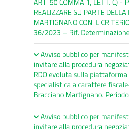
a
ART. 50 COMMA 1, LETT. C) 
r
REALIZZARE SU PARTE DELLA 
c
MARTIGNANO CON IL CRITERIO 
o
36/2023 – Rif. Determinazion
Avviso pubblico per manifestaz
invitare alla procedura negoziat
RDO evoluta sulla piattaforma 
specialistica a carattere fisca
Bracciano Martignano. Period
Avviso pubblico per manifestaz
invitare alla procedura negoziat