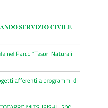
𝐍𝐃𝐎 𝐒𝐄𝐑𝐕𝐈𝐙𝐈𝐎 𝐂𝐈𝐕𝐈𝐋𝐄
e nel Parco “Tesori Naturali
ogetti afferenti a programmi di
UTOCARRO MITSUBISHI L200