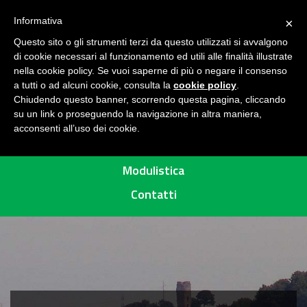
Seguici su
H
Informativa
×
O
Questo sito o gli strumenti terzi da questo utilizzati si avvalgono
M
di cookie necessari al funzionamento ed utili alle finalità illustrate
E
MENU
nella cookie policy. Se vuoi saperne di più o negare il consenso
a tutti o ad alcuni cookie, consulta la
cookie policy
.
A
Chiudendo questo banner, scorrendo questa pagina, cliccando
R
su un link o proseguendo la navigazione in altra maniera,
acconsenti all’uso dei cookie.
E
Percorsi
A
P
Modulistica
R
Contatti
O
T
E
T
T
A