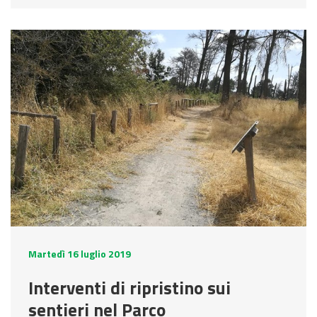
a
r
c
o
Martedì 16 luglio 2019
Interventi di ripristino sui
sentieri nel Parco