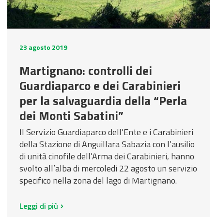
d
t
i
n
c
u
P
)
o
v
t
i
z
a
a
e
e
i
r
M
C
M
n
o
e
o
a
a
23 agosto 2019
t
n
r
d
r
p
Martignano: controlli dei
i
i
e
u
t
p
Guardiaparco e dei Carabinieri
f
a
M
l
o
e
i
l
o
i
g
per la salvaguardia della “Perla
c
P
t
s
r
dei Monti Sabatini”
o
i
i
t
a
Il Servizio Guardiaparco dell’Ente e i Carabinieri
a
v
i
f
della Stazione di Anguillara Sabazia con l’ausilio
n
a
c
i
di unità cinofile dell’Arma dei Carabinieri, hanno
o
t
a
a
svolto all’alba di mercoledi 22 agosto un servizio
d
o
specifico nella zona del lago di Martignano.
e
V
l
A
P
S
Leggi di più