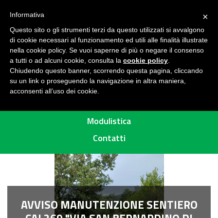
Seguici su
H
Informativa
×
O
Questo sito o gli strumenti terzi da questo utilizzati si avvalgono
M
di cookie necessari al funzionamento ed utili alle finalità illustrate
E
MENU
nella cookie policy. Se vuoi saperne di più o negare il consenso
a tutti o ad alcuni cookie, consulta la
cookie policy
.
A
Chiudendo questo banner, scorrendo questa pagina, cliccando
R
su un link o proseguendo la navigazione in altra maniera,
acconsenti all’uso dei cookie.
E
Percorsi
A
P
Modulistica
R
Contatti
O
T
E
T
T
AVVISO MANUTENZIONE SENTIERO
A