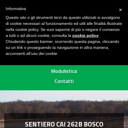
Seguici su
H
Informativa
×
O
Questo sito o gli strumenti terzi da questo utilizzati si avvalgono
M
di cookie necessari al funzionamento ed utili alle finalità illustrate
E
MENU
nella cookie policy. Se vuoi saperne di più o negare il consenso
a tutti o ad alcuni cookie, consulta la
cookie policy
.
A
Chiudendo questo banner, scorrendo questa pagina, cliccando
R
su un link o proseguendo la navigazione in altra maniera,
acconsenti all’uso dei cookie.
E
Percorsi
A
P
Modulistica
R
Contatti
O
T
E
T
T
A
SENTIERO CAI 262B BOSCO