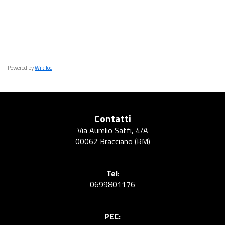
a
r
c
o
Powered by
Wikiloc
Contatti
Via Aurelio Saffi, 4/A
00062 Bracciano (RM)
Tel
:
0699801176
PEC: