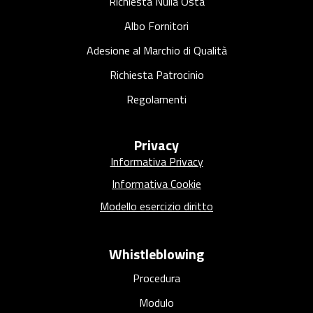
a
Richiesta Nulla Osta
r
Albo Fornitori
c
Adesione al Marchio di Qualità
o
Richiesta Patrocinio
Regolamenti
Privacy
Informativa Privacy
Informativa Cookie
Modello esercizio diritto
Whistleblowing
Procedura
Modulo