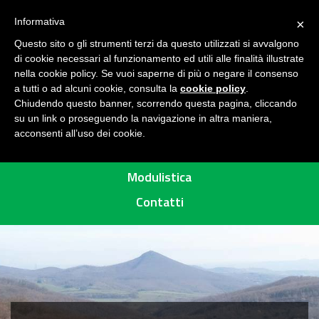
Seguici su
H
Informativa
×
O
Questo sito o gli strumenti terzi da questo utilizzati si avvalgono
M
di cookie necessari al funzionamento ed utili alle finalità illustrate
E
MENU
nella cookie policy. Se vuoi saperne di più o negare il consenso
a tutti o ad alcuni cookie, consulta la
cookie policy
.
A
Chiudendo questo banner, scorrendo questa pagina, cliccando
R
su un link o proseguendo la navigazione in altra maniera,
acconsenti all’uso dei cookie.
E
Percorsi
A
P
Modulistica
R
Contatti
O
T
E
T
T
A